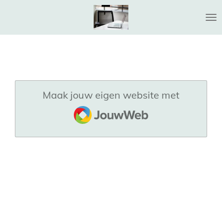
Ga
direct
naar
de
hoofdinhoud
Maak jouw eigen website met
JouwWeb