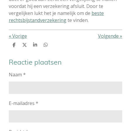
voordat hij een verzekering afsluit. Door te
vergelijken lukt het je namelijk om de
beste
rechtsbijstandverzekering
te vinden.
«
Vorige
Volgende
»
D
D
S
D
e
e
h
e
l
e
a
l
e
l
r
e
Reactie plaatsen
n
e
n
Naam *
E-mailadres *