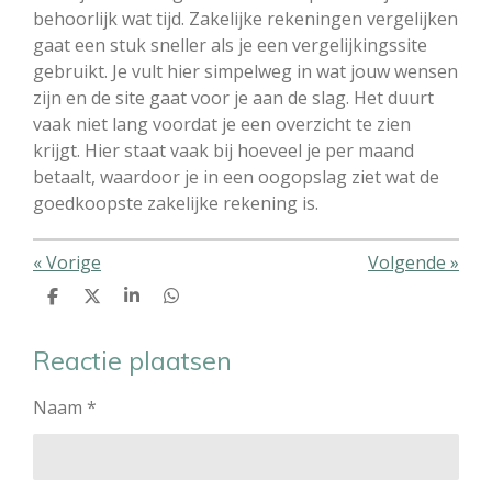
behoorlijk wat tijd. Zakelijke rekeningen vergelijken
gaat een stuk sneller als je een vergelijkingssite
gebruikt. Je vult hier simpelweg in wat jouw wensen
zijn en de site gaat voor je aan de slag. Het duurt
vaak niet lang voordat je een overzicht te zien
krijgt. Hier staat vaak bij hoeveel je per maand
betaalt, waardoor je in een oogopslag ziet wat de
goedkoopste zakelijke rekening is.
«
Vorige
Volgende
»
D
D
S
D
e
e
h
e
l
e
a
l
e
l
r
e
Reactie plaatsen
n
e
n
Naam *